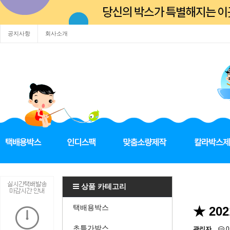
공지사항
회사소개
상품 카테고리
택배용박스
★ 20
초특가박스
관리자
0