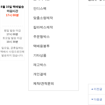
8월 10일 택배발송
인디스팩
마감시간
17시 00분
맞춤소량제작
칼라박스제작
평일 발송 마감
17시 00분
주문형박스
토요일 발송 마감
10시 30분
택배용봉투
일요일, 공휴일에는
택배사 사정으로인해
기타상품
발송되지 않습니다.
재고박스
개인결제
제작/견적문의
이전글
다음글