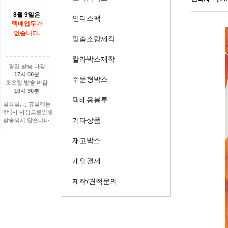
8월 9일은
인디스팩
택배업무가
없습니다.
맞춤소량제작
칼라박스제작
평일 발송 마감
17시 00분
주문형박스
토요일 발송 마감
10시 30분
택배용봉투
일요일, 공휴일에는
택배사 사정으로인해
기타상품
발송되지 않습니다.
재고박스
개인결제
제작/견적문의